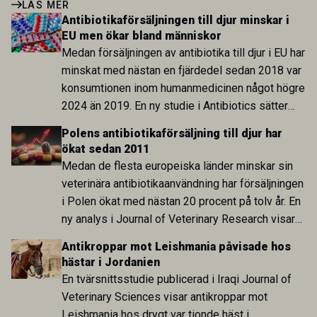
LÄS MER
Antibiotikaförsäljningen till djur minskar i
EU men ökar bland människor
Medan försäljningen av antibiotika till djur i EU har
minskat med nästan en fjärdedel sedan 2018 var
konsumtionen inom humanmedicinen något högre
2024 än 2019. En ny studie i Antibiotics sätter
utvecklingen inom de båda sektorerna sida vid
Polens antibiotikaförsäljning till djur har
sida och pekar på en obalans i EU:s One Health-
ökat sedan 2011
arbete.
Medan de flesta europeiska länder minskar sin
veterinära antibiotikaanvändning har försäljningen
i Polen ökat med nästan 20 procent på tolv år. En
ny analys i Journal of Veterinary Research visar
att skillnaden mot lågförbrukarländer som
Antikroppar mot Leishmania påvisade hos
Sverige är fortsatt stor.
hästar i Jordanien
En tvärsnittsstudie publicerad i Iraqi Journal of
Veterinary Sciences visar antikroppar mot
Leishmania hos drygt var tionde häst i