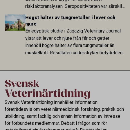
riskfaktoranalysen. Seropositiviteten var särskilt
hög i Zarqa och statistiskt kopplad till bland
Högst halter av tungmetaller i lever och
annat stallhållning. Resultaten visar att hästarna
njure
har exponerats för parasiten – men inte att de
En egyptisk studie i Zagazig Veterinary Journal
fungerar som reservoarer eller bidrar till
visar att lever och njure från får och getter
smittspridning.
innehöll högre halter av flera tungmetaller än
muskelkött. Resultaten understryker betydelsen
av riktad provtagning och laboratorieanalys i
kontrollen av kemiska föroreningar i livsmedel.
Svensk Veterinärtidning innehåller information
företrädesvis om veterinärmedicinsk forskning, praktik och
utbildning, samt facklig och annan information av intresse
för förbundets medlemmar. Debatt i frågor som rör