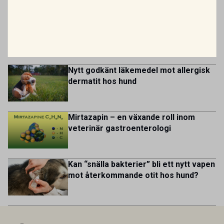
behandlingar i välutrustade lokaler. Vi har cirka 7 500
MEST LÄSTA
kontrakterade uppfödare och tillsammans med kollegor
patienter […]
inom produktion, kläckeri, slakt och kvalitet. Rollen präglas
Var fjärde veterinär överväger att
av proaktivt arbete, kunskapsdelning och kontinuerlig
lämna yrket
utveckling, där du bidrar till att stärka svensk
kycklingproduktion – […]
Nytt godkänt läkemedel mot allergisk
dermatit hos hund
Mirtazapin – en växande roll inom
veterinär gastroenterologi
Kan “snälla bakterier” bli ett nytt vapen
mot återkommande otit hos hund?