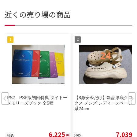
近くの売り場の商品
PS2、PSP版初回特典 タイトー
【8激安今だけ】新品厚底クロッ
メモリーズブック 全5種
クス メンズ レディースベージュ
系24cm
6,225
7,039
税込
円
税込
円