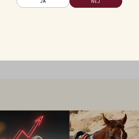
JA
NEJ
ven omfattar livsmedelssäkerhet
ate in veterinary medicine
 for radiocesium.
ChemTexts