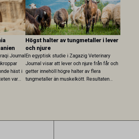
ia
Högst halter av tungmetaller i lever
danien
och njure
Iraqi Journal
En egyptisk studie i Zagazig Veterinary
ikroppar
Journal visar att lever och njure från får och
onde häst i
getter innehöll högre halter av flera
teten var
tungmetaller än muskelkött. Resultaten
skt kopplad
understryker betydelsen av riktad
sultaten
provtagning och laboratorieanalys i
 för
kontrollen av kemiska föroreningar i
gerar som
livsmedel.
tspridning.