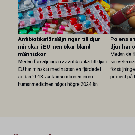
Antibiotikaförsäljningen till djur
Polens ant
minskar i EU men ökar bland
djur har 
människor
Medan de fl
Medan försäljningen av antibiotika till djur i
sin veterinä
EU har minskat med nästan en fjärdedel
försäljning
sedan 2018 var konsumtionen inom
procent på t
humanmedicinen något högre 2024 än
Veterinary 
2019. En ny studie i Antibiotics sätter
mot lågförb
utvecklingen inom de båda sektorerna sida
fortsatt stor
vid sida och pekar på en obalans i EU:s One
Health-arbete.