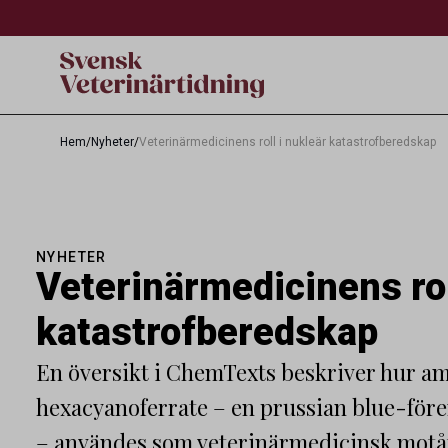
Hem
/
Nyheter
/
Veterinärmedicinens roll i nukleär katastrofberedskap
NYHETER
Veterinärmedicinens rol
katastrofberedskap
En översikt i ChemTexts beskriver hur 
hexacyanoferrate – en prussian blue-fören
– användes som veterinärmedicinsk motåt