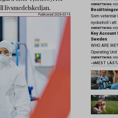
och forma vårt
OMFATTNING:
HE
övriga verksam
ll livsmedelskedjan.
möter du ett e
Besättningsve
Bjertorp jobbar
Publicerad 2026-02-16
faciliteter och
Som veterinär 
Om kliniken Be
bedriva avance
nyckelroll i att
bedriver veter
erbjuder Särski
OMFATTNING:
HE
hög djurvälfärd
klinik vid Berg
Key Account 
genom hela vär
Vi erbjuder et
Sweden
våra kontrakte
undersökningar
WHO ARE WE? 
tillsammans me
välutrustade lo
Operating Unit
kläckeri, slakt
patienter […]
OMFATTNING:
HE
Pharma and Ani
av proaktivt a
MEST LÄST
across Belgium
kontinuerlig utv
Greece, Portug
stärka svensk 
Netherlands. M
diverse work e
1.800 employee
together to im
[…]