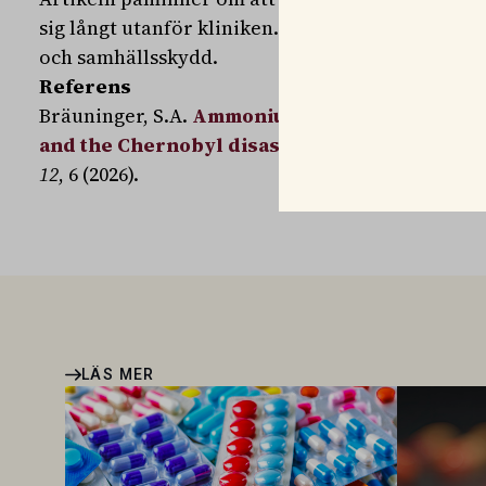
sig långt utanför kliniken. Och att beredskap ä
och samhällsskydd.
Referens
Bräuninger, S.A.
Ammonium iron hexacyanoferr
and the Chernobyl disaster: an ion exchanger
12
, 6 (2026).
LÄS MER